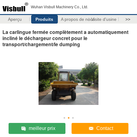
Wuhan Visbull Machinery Co., Ltd.
Aperçu
Produits
A propos de nous
Visite d'usine
>>
La carlingue fermée complètement a automatiquement
incliné le déchargeur concret pour le
transport/chargement/le dumping
meilleur prix
Contact