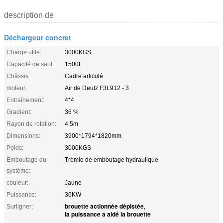
description de
Déchargeur concret
Charge utile:
3000KGS
Capacité de saut:
1500L
Châssis:
Cadre articulé
moteur:
Air de Deutz F3L912 - 3
Entraînement:
4*4
Gradient:
36 %
Rayon de rotation:
4.5m
Dimensions:
3900*1794*1820mm
Poids:
3000KGS
Emboutage du
Trémie de emboutage hydraulique
système:
couleur:
Jaune
Puissance:
36KW
brouette actionnée dépistée
Surligner:
,
la puissance a aidé la brouette