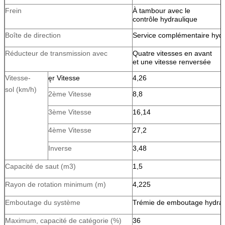
Frein
À tambour avec le
contrôle hydraulique
Boîte de direction
Service complémentaire hydr
Réducteur de transmission avec
Quatre vitesses en avant
et une vitesse renversée
Vitesse-
ęr Vitesse
4,26
sol (km/h)
2ème Vitesse
8,8
3ème Vitesse
16,14
4ème Vitesse
27,2
Inverse
3,48
Capacité de saut (m3)
1,5
Rayon de rotation minimum (m)
4,225
Emboutage du système
Trémie de emboutage hydrau
Maximum, capacité de catégorie (%)
36