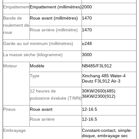
Empattement
Empattement (millimètres)
2000
Bande de
Roue avant (millimètres)
1470
roulement de
Roue arrière (millimètre)
1470
roue
Garde au sol minimum (millimètres)
≥248
La masse sèche (kilogramme)
3000
Moteur
Modèle
NB485/F3L912
Type
Xinchang 485 Water-4
Deutz F3L912 Air-3
12 heures de
30KW/2600(485)
36KW/2300(912)
puissance évaluée (T/MN)
Pneus
Roue avant
12-16.5
Roue arrière
12-16.5
Embrayage
Constant-contact, simple-
disque, embrayage sec