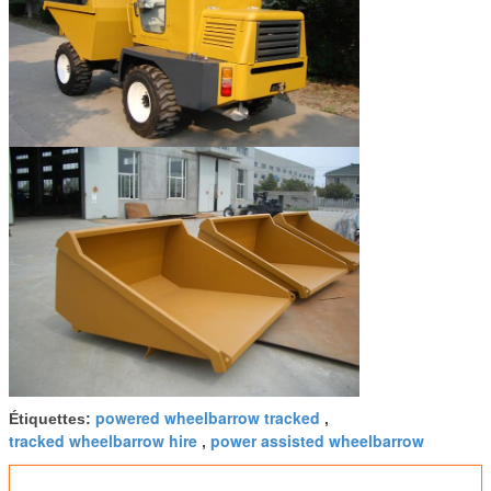
powered wheelbarrow tracked
Étiquettes:
,
tracked wheelbarrow hire
power assisted wheelbarrow
,