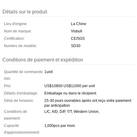
Détails sur le produit
Lieu d'origine:
La Chine
Nom de marque:
Visbull
Certification:
CE/SGS
Numéro de modèle:
SD30
Conditions de paiement et expédition
Quantité de commande
1unit
min:
Prix:
US$10800-US$11000 per unit
Détails d'emballage:
Emballage nu dans le récipient.
Délai de livraison:
25-30 jours ouvrables après ont reçu votre paiement
par anticipation
Conditions de
L/C, A/D, D/P, T/T, Western Union,
paiement:
Capacité
1,000pcs par mois
d'approvisionnement: