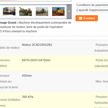
Conditions de paiement
Capacité d'approvision
Contact
Image Grand :
Machine électriquement commandée de
iveleuse de moteur, terre de poids de l'opération
5.4Tons nivelant la machine
Moteur SC8D190G2B1
Puissanc
èle de moteur:
évaluée/vi
mension
8970×2625×3470mm
Poids d'o
WXH):
(standard)
censeur
450mm
imum au-
Max. Grad
us de la terre:
260 KPa
Pression
ssion d'inflation
hydrauliq
pneu: