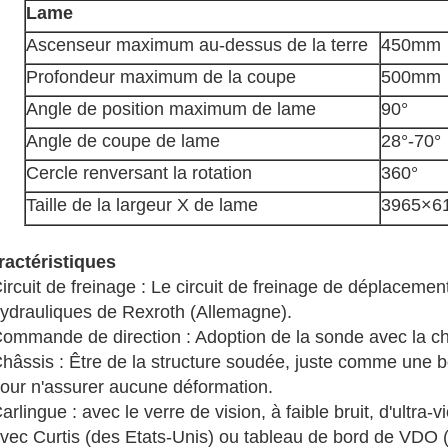
Lame
Ascenseur maximum au-dessus de la terre
450mm
Profondeur maximum de la coupe
500mm
Angle de position maximum de lame
90°
Angle de coupe de lame
28°-70°
Cercle renversant la rotation
360°
Taille de la largeur X de lame
3965×6
ractéristiques
ircuit de freinage : Le circuit de freinage de déplaceme
ydrauliques de Rexroth (Allemagne).
ommande de direction : Adoption de la sonde avec la c
hâssis : Être de la structure soudée, juste comme une boî
our n'assurer aucune déformation.
arlingue : avec le verre de vision, à faible bruit, d'ultra-
vec Curtis (des Etats-Unis) ou tableau de bord de VDO (d