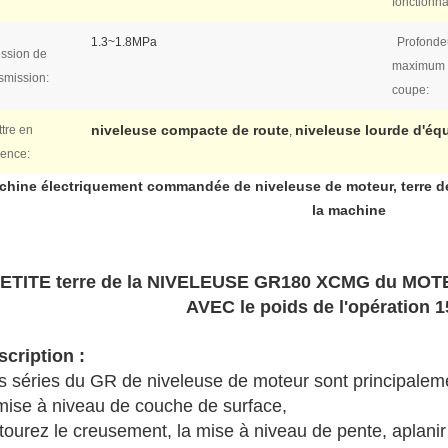
fonctionna
1.3~1.8MPa
Profonde
ssion de
maximum 
smission:
coupe:
niveleuse compacte de route
niveleuse lourde d'éq
tre en
,
dence:
chine électriquement commandée de niveleuse de moteur, terre de
la machine
ETITE terre de la NIVELEUSE GR180 XCMG du MOTE
AVEC le poids de l'opération 
scription :
s séries du GR de niveleuse de moteur sont principalem
mise à niveau de couche de surface,
tourez le creusement, la mise à niveau de pente, aplanir a