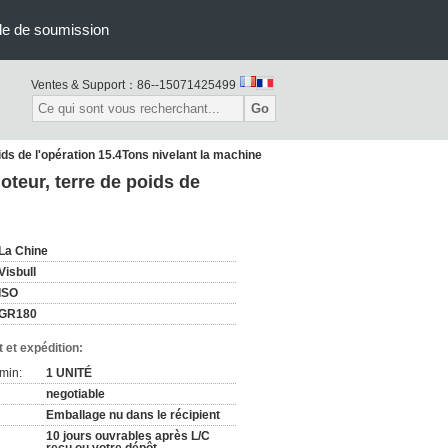
e de soumission
Ventes & Support：
86--15071425499
Go
s de l'opération 15.4Tons nivelant la machine
eur, terre de poids de
La Chine
Visbull
ISO
GR180
 et expédition:
min:
1 UNITÉ
negotiable
Emballage nu dans le récipient
10 jours ouvrables après L/C