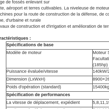
ige de fossés enlevant sur
te, aéroport et terres cultivables. La niveleuse de moteu
hines pour la route de construction de la défense, de c
e, d'urbaine et rurale
avaux de construction
et d'irrigation et amélioration de ter
ractéristiques :
Spécifications de base
Modèle de moteur
Moteur
Faculta
(185hp)
Puissance évaluée/vitesse
140kW/
Dimension (LxWxH)
8900×2
Poids d'opération (standard)
15400k
Spécification de performances
La vitesse de déplacement, expédient
5,8,11,