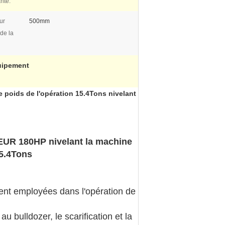
nte:
ur
500mm
de la
uipement
 poids de l'opération 15.4Tons nivelant
UR 180HP nivelant la machine
15.4Tons
ent employées dans l'opération de
u bulldozer, le scarification et la