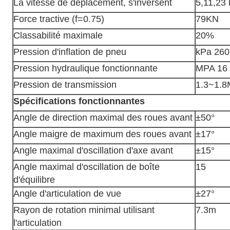
La vitesse de déplacement, s'inversent
5,11,23
Force tractive (f=0.75)
79KN
Classabilité maximale
20%
Pression d'inflation de pneu
kPa 260
Pression hydraulique fonctionnante
MPA 16
Pression de transmission
1.3~1.
Spécifications fonctionnantes
Angle de direction maximal des roues avant
±50°
Angle maigre de maximum des roues avant
±17°
Angle maximal d'oscillation d'axe avant
±15°
Angle maximal d'oscillation de boîte
15
d'équilibre
Angle d'articulation de vue
±27°
Rayon de rotation minimal utilisant
7.3m
l'articulation