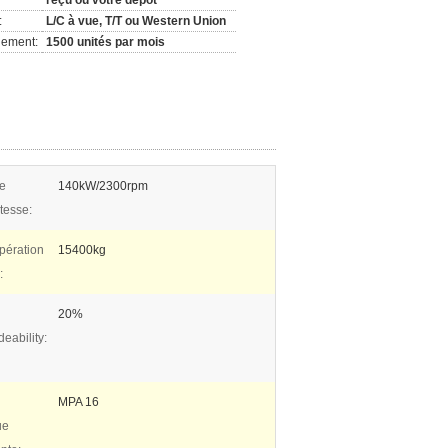
reçu ou votre dépôt
:
L/C à vue, T/T ou Western Union
nement:
1500 unités par mois
e
140kW/2300rpm
tesse:
pération
15400kg
:
20%
eability:
MPA 16
ue