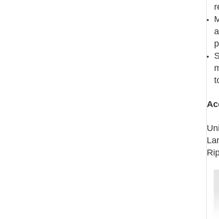
r
M
a
p
S
m
t
Ac
Un
La
Rip