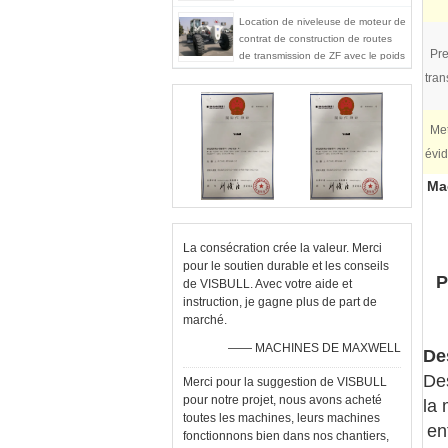
d'inflation du pneu 350KPa
Location de niveleuse de moteur de
contrat de construction de routes
Pre
de transmission de ZF avec le poids
de l'opération 15000kg
tran
Met
évi
Ma
La consécration crée la valeur. Merci
pour le soutien durable et les conseils
P
de VISBULL. Avec votre aide et
instruction, je gagne plus de part de
marché.
—— MACHINES DE MAXWELL
De
De
Merci pour la suggestion de VISBULL
pour notre projet, nous avons acheté
la 
toutes les machines, leurs machines
en
fonctionnons bien dans nos chantiers,