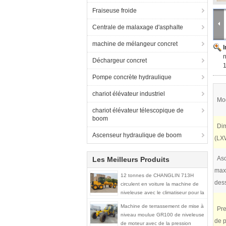
Fraiseuse froide
Centrale de malaxage d'asphalte
machine de mélangeur concret
n
Déchargeur concret
1
Pompe concrète hydraulique
chariot élévateur industriel
Mod
chariot élévateur télescopique de
boom
Di
Ascenseur hydraulique de boom
(LX
As
Les Meilleurs Produits
max
12 tonnes de CHANGLIN 713H
dess
circulent en voiture la machine de
niveleuse avec le climatiseur pour la
mise à niveau de route
Machine de terrassement de mise à
Pre
niveau moulue GR100 de niveleuse
de 
de moteur avec de la pression