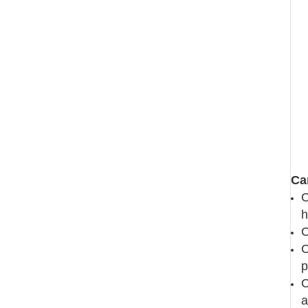
Ca
C
h
C
C
p
C
a