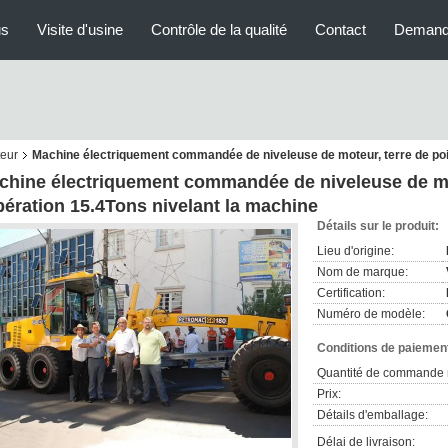
us
Visite d'usine
Contrôle de la qualité
Contact
Demand
teur
Machine électriquement commandée de niveleuse de moteur, terre de poid
chine électriquement commandée de niveleuse de mot
pération 15.4Tons nivelant la machine
Détails sur le produit:
Lieu d'origine:
Nom de marque:
Certification:
Numéro de modèle:
Conditions de paiement
Quantité de commande 
Prix:
Détails d'emballage:
Délai de livraison: