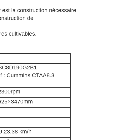
r est la construction nécessaire
onstruction de
res cultivables.
 SC8D190G2B1
tif : Cummins CTAA8.3
2300rpm
625×3470mm
g
19,23,38 km/h