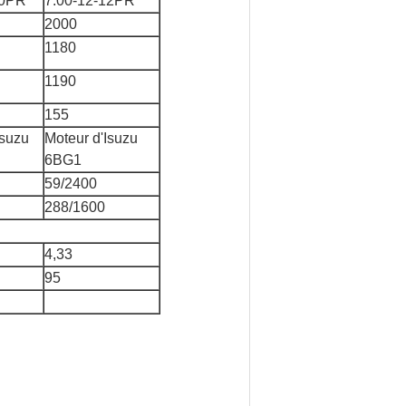
10PR
7.00-12-12PR
2000
1180
1190
155
Isuzu
Moteur d'Isuzu
6BG1
59/2400
288/1600
4,33
95