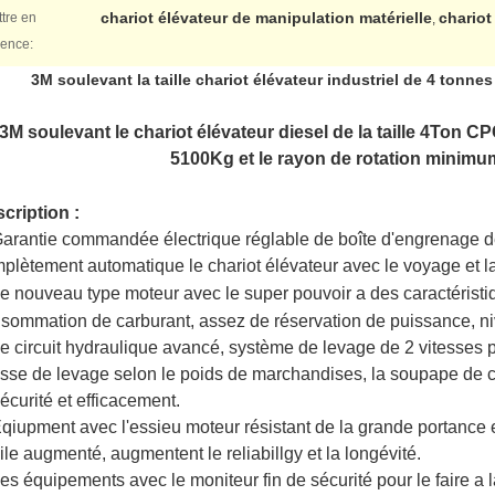
chariot élévateur de manipulation matérielle
chariot
tre en
,
dence:
3M soulevant la taille chariot élévateur industriel de 4 tonne
3M soulevant le chariot élévateur diesel de la taille 4Ton C
5100Kg et le rayon de rotation minim
cription :
arantie commandée électrique réglable de boîte d'engrenage de
plètement automatique le chariot élévateur avec le voyage et la
e nouveau type moteur avec le super pouvoir a des caractéris
sommation de carburant, assez de réservation de puissance, n
e circuit hydraulique avancé, système de levage de 2 vitesses 
esse de levage selon le poids de marchandises, la soupape de 
sécurité et efficacement.
qiupment avec l'essieu moteur résistant de la grande portance et 
uile augmenté, augmentent le reliabillgy et la longévité.
es équipements avec le moniteur fin de sécurité pour le faire a la v