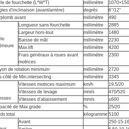
lle de fourchette (L*W*T)
millimètre
1070×15
les d'inclinaison (avant/arrière)
degrés
6°/12°
rplomb avant
millimètre
490
Longueur sans fourchette
millimètre
2885
Largeur hors-tout
millimètre
1480
lle
Baisse de mât
millimètre
2230
érieure
Max.lift
millimètre
4200
Frais généraux à roues avant
millimètre
2300
motrices
yon de rotation minimum
millimètre
2720
-côté de Min.intersecting
millimètre
3345
Vitesses motrices maximum
km/h
19.5/20
Vitesses de levage
mm/s
470/520
esses
Vitesses d'abaissement
mm/s
≤600
pacité de Max.grade
%
25/20
ds total
kilogramme
5100
Avant
250-15-1
eus