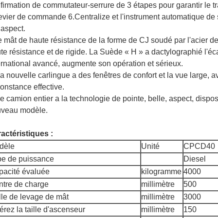
firmation de commutateur-serrure de 3 étapes pour garantir le tra
levier de commande 6.Centralize et l'instrument automatique de st
 aspect.
e mât de haute résistance de la forme de CJ soudé par l'acier de
te résistance et de rigide. La Suède « H » a dactylographié l'é
ernational avancé, augmente son opération et sérieux.
a nouvelle carlingue a des fenêtres de confort et la vue large, av
constance effective.
e camion entier a la technologie de pointe, belle, aspect, dispos
veau modèle.
actéristiques :
dèle
Unité
CPCD40
pe de puissance
Diesel
pacité évaluée
kilogramme
4000
ntre de charge
millimètre
500
lle de levage de mât
millimètre
3000
érez la taille d'ascenseur
millimètre
150