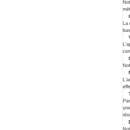
Not
mèt
La 
bas
L'a
con
Not
L'a
eff
Par
uni
réu
Not