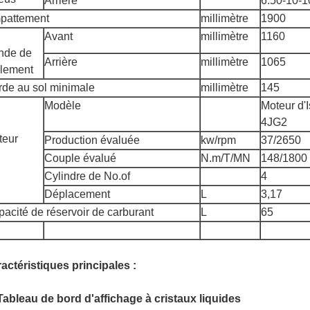
Arrière
6.50-10-
pattement
millimètre
1900
Avant
millimètre
1160
nde de
Arrière
millimètre
1065
ulement
de au sol minimale
millimètre
145
Modèle
Moteur d'
4JG2
teur
Production évaluée
kw/rpm
37/2650
Couple évalué
N.m/T/MN
148/1800
Cylindre de No.of
4
Déplacement
L
3,17
acité de réservoir de carburant
L
65
actéristiques principales :
Tableau de bord d'affichage à cristaux liquides