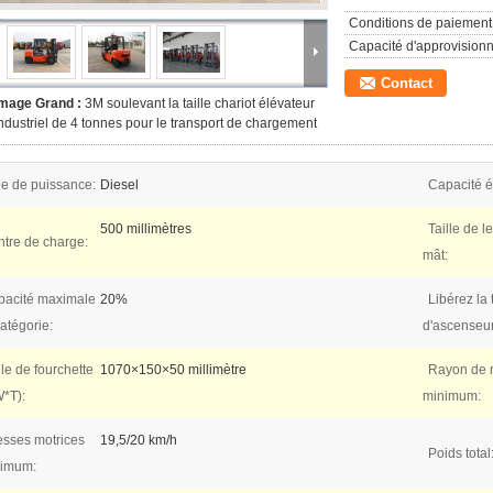
Conditions de paiement
Capacité d'approvision
Contact
Image Grand :
3M soulevant la taille chariot élévateur
ndustriel de 4 tonnes pour le transport de chargement
e de puissance:
Diesel
Capacité é
500 millimètres
Taille de 
tre de charge:
mât:
pacité maximale
20%
Libérez la t
atégorie:
d'ascenseur
lle de fourchette
1070×150×50 millimètre
Rayon de r
*T):
minimum:
esses motrices
19,5/20 km/h
Poids total
imum: