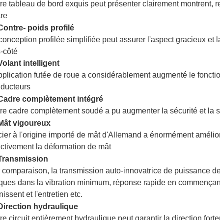
re tableau de bord exquis peut présenter clairement montrent, re
re
Contre- poids profilé
conception profilée simplifiée peut assurer l'aspect gracieux et l
-côté
Volant intelligent
pplication futée de roue a considérablement augmenté le fonct
ducteurs
Cadre complètement intégré
re cadre complètement soudé a pu augmenter la sécurité et la s
Mât vigoureux
cier à l'origine importé de mât d'Allemand a énormément amélioré
ectivement la déformation de mât
Transmission
 comparaison, la transmission auto-innovatrice de puissance de
ques dans la vibration minimum, réponse rapide en commençant vi
nissent et l'entretien etc.
Direction hydraulique
re circuit entièrement hydraulique peut garantir la direction fort