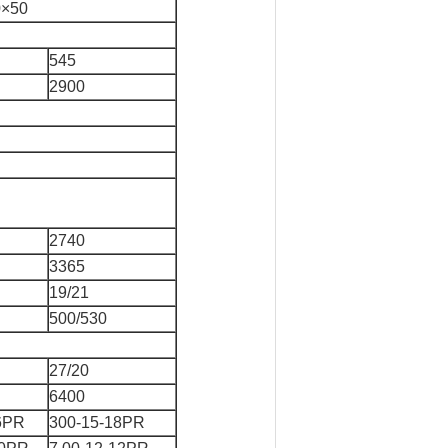
0×50
545
2900
2740
3365
19/21
500/530
27/20
6400
6PR
300-15-18PR