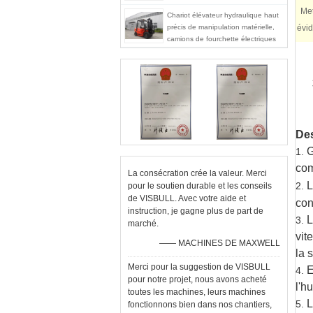
intégré le cadre
Met
Chariot élévateur hydraulique haut
précis de manipulation matérielle,
évi
camions de fourchette électriques
de Llock de commutateur d'étape
du coffre-fort 3
Des
G
1.
com
La consécration crée la valeur. Merci
L
2.
pour le soutien durable et les conseils
de VISBULL. Avec votre aide et
con
instruction, je gagne plus de part de
L
3.
marché.
vit
—— MACHINES DE MAXWELL
la 
Merci pour la suggestion de VISBULL
E
4.
pour notre projet, nous avons acheté
l'h
toutes les machines, leurs machines
L
5.
fonctionnons bien dans nos chantiers,