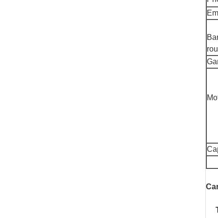
Em
Ba
ro
Gar
Mo
Cap
Car