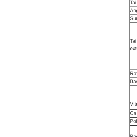
Tai
Ang
Su
Tai
ext
Ra
Bas
Vit
Ca
Poi
Pn