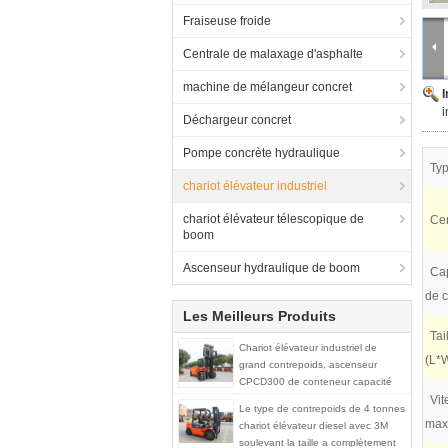
Fraiseuse froide
Centrale de malaxage d'asphalte
machine de mélangeur concret
i
Déchargeur concret
Pompe concrète hydraulique
Typ
chariot élévateur industriel
chariot élévateur télescopique de
Cen
boom
Ascenseur hydraulique de boom
Ca
de c
Les Meilleurs Produits
Tai
Chariot élévateur industriel de
(L*W
grand contrepoids, ascenseur
CPCD300 de conteneur capacité
de charge de 30 tonnes
Vit
Le type de contrepoids de 4 tonnes
max
chariot élévateur diesel avec 3M
soulevant la taille a complètement