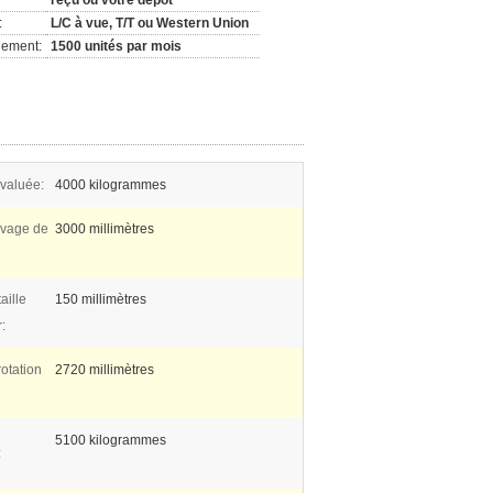
reçu ou votre dépôt
:
L/C à vue, T/T ou Western Union
nement:
1500 unités par mois
valuée:
4000 kilogrammes
levage de
3000 millimètres
aille
150 millimètres
:
otation
2720 millimètres
5100 kilogrammes
: