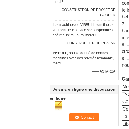
merci !
con
le 
—— CONSTRUCTION DE PROJET DE
GOODER
bel
l
7.
Les machines de VISBULL sont fiables
vraiment, leur service sont disponibles
hau
et à l'heure toujours, merci !
int
—— CONSTRUCTION DE REALAR
L
8.
cir
VISBULL, nous a donné de bonnes
L
machines avec des prix très resonable,
9.
merci.
nou
—— ASTARSA
Car
Mo
Je suis en ligne une discussion
Ty
en ligne
Ca
Ce
Tai
Lib