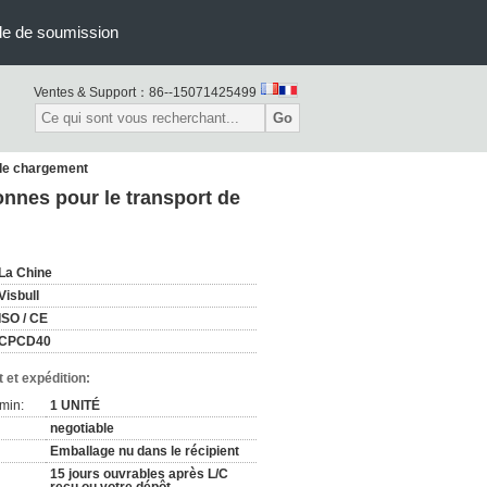
e de soumission
Ventes & Support：
86--15071425499
Go
t de chargement
tonnes pour le transport de
La Chine
Visbull
ISO / CE
CPCD40
 et expédition:
min:
1 UNITÉ
negotiable
Emballage nu dans le récipient
15 jours ouvrables après L/C