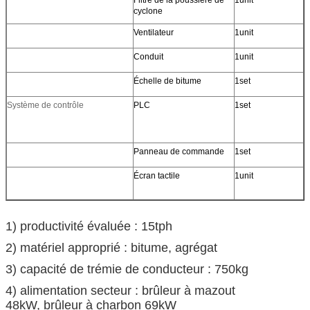
cyclone
Ventilateur
1unit
Conduit
1unit
Échelle de bitume
1set
Système de contrôle
PLC
1set
Panneau de commande
1set
Écran tactile
1unit
1) productivité évaluée : 15tph
2) matériel approprié : bitume, agrégat
3) capacité de trémie de conducteur : 750kg
4) alimentation secteur : brûleur à mazout
48kW, brûleur à charbon 69kW