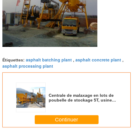
asphalt batching plant
asphalt concrete plant
Étiquettes:
,
,
asphalt processing plant
Centrale de malaxage en lots de
poubelle de stockage 5T, usine
15t/h de traitement en lots
concrète mobile
Continuer