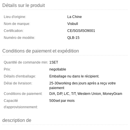
Détails sur le produit
Lieu d'origine:
La Chine
Nom de marque:
Visbull
Certification:
CE/SGS/ISO9001
Numéro de modèle:
QLB-15
Conditions de paiement et expédition
Quantité de commande min:
1SET
Prix:
negotiable
Détails d'emballage:
Emballage nu dans le récipient.
Délai de livraison:
25-30working des jours après a reçu votre
paiement
Conditions de paiement:
D/A, D/P, L/C, T/T, Western Union, MoneyGram
Capacité
500set par mois
d'approvisionnement:
description de