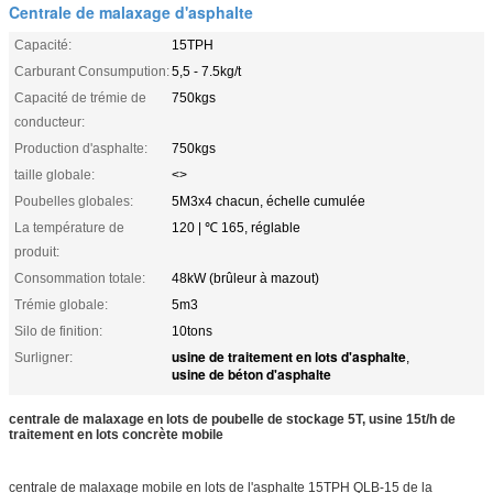
Centrale de malaxage d'asphalte
Capacité:
15TPH
Carburant Consumpution:
5,5 - 7.5kg/t
Capacité de trémie de
750kgs
conducteur:
Production d'asphalte:
750kgs
taille globale:
<>
Poubelles globales:
5M3x4 chacun, échelle cumulée
La température de
120 | ℃ 165, réglable
produit:
Consommation totale:
48kW (brûleur à mazout)
Trémie globale:
5m3
Silo de finition:
10tons
usine de traitement en lots d'asphalte
Surligner:
,
usine de béton d'asphalte
centrale de malaxage en lots de poubelle de stockage 5T, usine 15t/h de
traitement en lots concrète mobile
centrale de malaxage mobile en lots de l'asphalte 15TPH QLB-15 de la