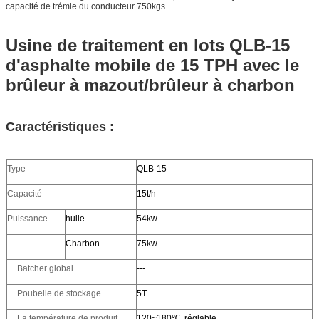
capacité de trémie du conducteur 750kgs
Usine de traitement en lots QLB-15
d'asphalte mobile de 15 TPH avec le
brûleur à mazout/brûleur à charbon
Caractéristiques :
Type
QLB-15
Capacité
15t/h
Puissance
huile
54kw
Charbon
75kw
Batcher global
---
Poubelle de stockage
5T
La température de produit
120~180℃, réglable