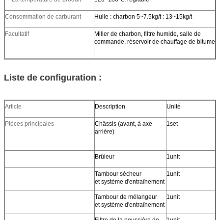
Consommation de carburant
Huile : charbon 5~7.5kg/t : 13~15kg/t
Facultatif
Miller de charbon, filtre humide, salle de
commande, réservoir de chauffage de bitume
Liste de configuration :
Article
Description
Unité
Pièces principales
Châssis (avant, à axe
1set
arrière)
Brûleur
1unit
Tambour sécheur
1unit
et système d'entraînement
Tambour de mélangeur
1unit
et système d'entraînement
Filtre de la poussière de
1unit