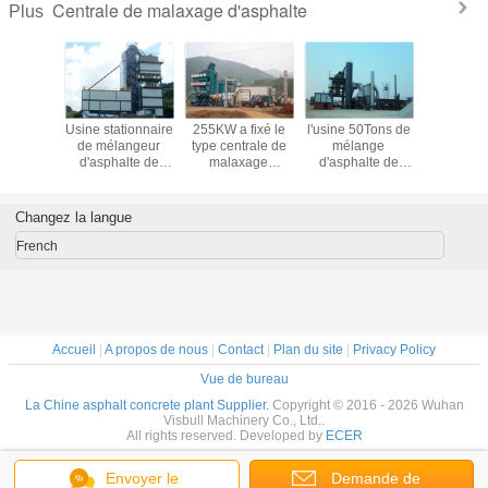
Centrale de malaxage d'asphalte
Plus
lectric
Usine stationnaire
255KW a fixé le
l'usine 50Tons de
Central
phaltent
de mélangeur
type centrale de
mélange
malaxage 
rale de
d'asphalte de
malaxage
d'asphalte de
d'asphal
 avec la
contrôle
d'asphalte avec le
Bitument de
tambou
lle de
programmable
système de
contrôle de PLC
double du
finie par
complètement
alimentation froid
de l'ensemble
30 TPH a
Changez la langue
tons
automatique de la
de la poubelle
160TPH complet
brûleur à
capacité du
32CBM et du
a fini la poubelle
de 97 kil
French
mélangeur
poids
de Storge
3000kgs
Accueil
|
A propos de nous
|
Contact
|
Plan du site
|
Privacy Policy
Vue de bureau
La Chine asphalt concrete plant Supplier.
Copyright © 2016 - 2026 Wuhan
Visbull Machinery Co., Ltd..
All rights reserved. Developed by
ECER
Envoyer le
Demande de