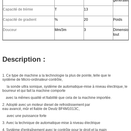
générateur
Capacité de trémie
T
13
Capacité de gradient
%
20
Poids
Douceur
Mm/3m
3
Dimension 
tout
Description :
1. Ce type de machine a la technologie la plus de pointe, telle que le
système de Micro-ordinateur-contrôle,
la sonde ultra sonique, système de automatique-mise à niveau électrique, le
bourreur et qui fait la machine comporte
avec la mêmes qualité et fiabilité que cela de la machine importée.
2. Adopté avec un moteur diesel de refroidissement par
eau avancé, mûr et fiable de Deutz BF4M1013C,
avec une puissance forte
3. Avec la technique de automatique-mise à niveau électrique
4. Système d'entraînement avec le contrôle pour le droit et la main