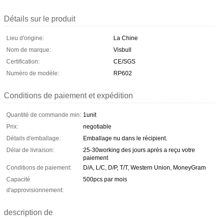
Détails sur le produit
Lieu d'origine:
La Chine
Nom de marque:
Visbull
Certification:
CE/SGS
Numéro de modèle:
RP602
Conditions de paiement et expédition
Quantité de commande min:
1unit
Prix:
negotiable
Détails d'emballage:
Emballage nu dans le récipient.
Délai de livraison:
25-30working des jours après a reçu votre
paiement
Conditions de paiement:
D/A, L/C, D/P, T/T, Western Union, MoneyGram
Capacité
500pcs par mois
d'approvisionnement:
description de