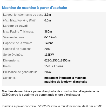
Machine de machine à paver d'asphalte
Largeur fonctionnante de base:
2.5m
Max.
Max.
Working Width
6.0m
Largeur de travail
:
Max. Paving Thickness:
380mm
Vitesse de pose:
0-14Km/h
Capacité de la trémie:
14tons
Capacité de gradient:
20%
Sortie évaluée:
112KW
Dimensions:
6230x2500x3855mm
Poids:
15.8~21.5tons
Puissance de générateur:
20kw
macadam étendant la machine
Surligner:
,
machine de laydown d'asphalte
Machine de machine à paver d'asphalte de construction d'ingénierie de
XCMG avec le système de commande micro d'ordinateur
machine à paver concrète RP602 d'asphalte multifonctionnel de 6.0m XCMG