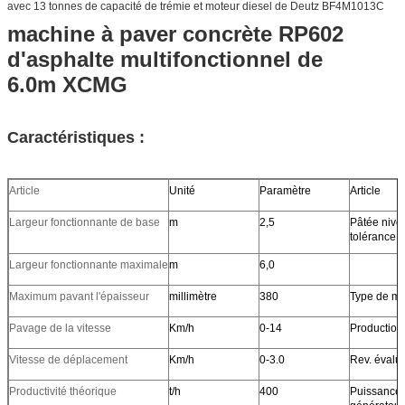
avec 13 tonnes de capacité de trémie et moteur diesel de Deutz BF4M1013C
machine à paver concrète RP602
d'asphalte multifonctionnel de
6.0m XCMG
Caractéristiques :
Article
Unité
Paramètre
Article
Largeur fonctionnante de base
m
2,5
Pâtée nivel
tolérance
Largeur fonctionnante maximale
m
6,0
Maximum pavant l'épaisseur
millimètre
380
Type de mo
Pavage de la vitesse
Km/h
0-14
Production
Vitesse de déplacement
Km/h
0-3.0
Rev. évalu
Productivité théorique
t/h
400
Puissance