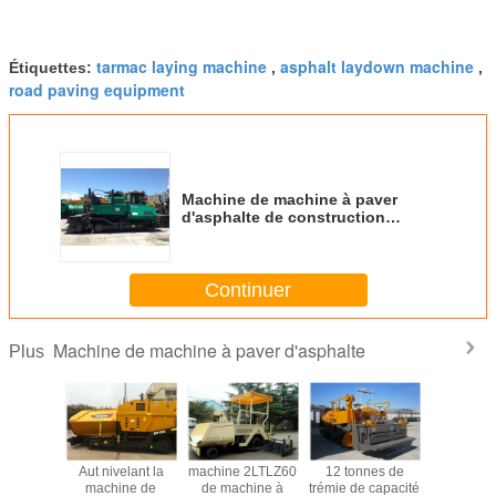
tarmac laying machine
asphalt laydown machine
Étiquettes:
,
,
road paving equipment
Machine de machine à paver
d'asphalte de construction
d'ingénierie de XCMG avec le
système de commande micro
d'ordinateur
Continuer
Machine de machine à paver d'asphalte
Plus
a machine
Aut nivelant la
machine 2LTLZ60
12 tonnes de
15 épaiss
hine à
machine de
de machine à
trémie de capacité
pavage c