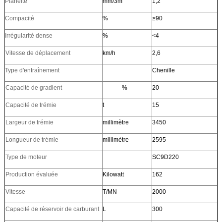
Planéité
mm/3m
1,2
Compacité
%
≥90
Irrégularité dense
%
<4
Vitesse de déplacement
km/h
2,6
Type d'entraînement
Chenille
Capacité de gradient
%
20
Capacité de trémie
t
15
Largeur de trémie
millimètre
3450
Longueur de trémie
millimètre
2595
Type de moteur
SC9D220
Production évaluée
Kilowatt
162
Vitesse
T/MN
2000
Capacité de réservoir de carburant
L
300