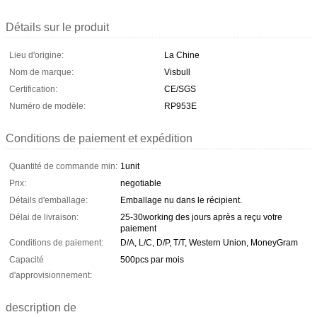
Détails sur le produit
Lieu d'origine:
La Chine
Nom de marque:
Visbull
Certification:
CE/SGS
Numéro de modèle:
RP953E
Conditions de paiement et expédition
Quantité de commande min:
1unit
Prix:
negotiable
Détails d'emballage:
Emballage nu dans le récipient.
Délai de livraison:
25-30working des jours après a reçu votre
paiement
Conditions de paiement:
D/A, L/C, D/P, T/T, Western Union, MoneyGram
Capacité
500pcs par mois
d'approvisionnement:
description de