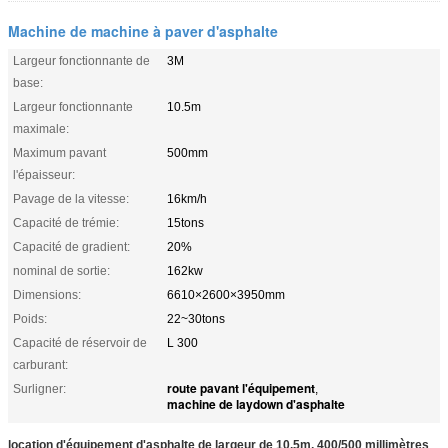
Machine de machine à paver d'asphalte
Largeur fonctionnante de
3M
base:
Largeur fonctionnante
10.5m
maximale:
Maximum pavant
500mm
l'épaisseur:
Pavage de la vitesse:
16km/h
Capacité de trémie:
15tons
Capacité de gradient:
20%
nominal de sortie:
162kw
Dimensions:
6610×2600×3950mm
Poids:
22~30tons
Capacité de réservoir de
L 300
carburant:
route pavant l'équipement
Surligner:
,
machine de laydown d'asphalte
location d'équipement d'asphalte de largeur de 10.5m, 400/500 millimètres