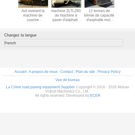
a machine
Aut nivelant la
machine 2LTLZ60
12 tonnes de
15 épaiss
hine à
machine de
de machine à
trémie de capacité
pavage c
asphalte
couche
paver d'asphalte
d'asphalte multi
RP903 
 avec le
d'asphalte,
d'entraînement de
de fonction de
machine
iesel de
machines de
roue de 6m avec
machines de
de mach
issement
pavage concrètes
du CE de moteur
pavage concrètes
paver d'a
Changez la langue
'eau a
d'asphalte de
diesel de
de moteur
né 70KW
largeur de 7.5m
Deutz/GV
de to
French
Accueil
|
A propos de nous
|
Contact
|
Plan du site
|
Privacy Policy
Vue de bureau
La Chine road paving equipment Supplier.
Copyright © 2016 - 2026 Wuhan
Visbull Machinery Co., Ltd..
All rights reserved. Developed by
ECER