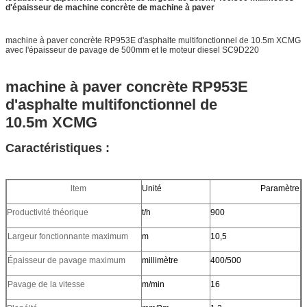
d'épaisseur de machine concrète de machine à paver
machine à paver concrète RP953E d'asphalte multifonctionnel de 10.5m XCMG
avec l'épaisseur de pavage de 500mm et le moteur diesel SC9D220
machine à paver concrète RP953E
d'asphalte multifonctionnel de
10.5m XCMG
Caractéristiques :
ltem
Unité
Paramètre
Productivité théorique
t/h
900
Largeur fonctionnante maximum
m
10,5
Épaisseur de pavage maximum
millimètre
400/500
Pavage de la vitesse
m/min
16