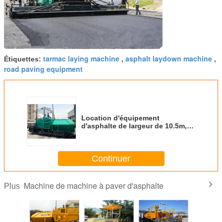
tarmac laying machine
asphalt laydown machine
Étiquettes:
,
,
road paving equipment
Location d'équipement
d'asphalte de largeur de 10.5m,
400/500 millimètres d'épaisseur
de machine concrète de machine
à paver
Continuer
Machine de machine à paver d'asphalte
Plus