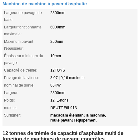
Machine de machine à paver d'asphalte
Largeur de pavage de
2800mm
base:
Largeur fonctionnante
6000mm
maximale:
Maximum pavant
250mm
l'épaisseur:
Épaisseur minimum du
10mm
pavage:
Capacité de trémie:
12TONS
Pavage de la vitesse:
3,07 | 9,16 m/minute
nominal de sortie:
86KW
Largeur:
2800mm
Poids:
12~14tons
moteur:
DEUTZ F6L913
macadam étendant la machine
Surligner:
,
route pavant l'équipement
12 tonnes de trémie de capacité d'asphalte multi de
fonction de machines de pavage concrètes