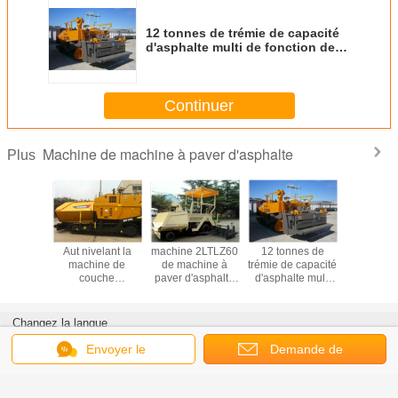
12 tonnes de trémie de capacité
d'asphalte multi de fonction de
machines de pavage concrètes
Continuer
Machine de machine à paver d'asphalte
Plus
a machine
Aut nivelant la
machine 2LTLZ60
12 tonnes de
15 épaiss
hine à
machine de
de machine à
trémie de capacité
pavage c
asphalte
couche
paver d'asphalte
d'asphalte multi
RP903 
 avec le
d'asphalte,
d'entraînement de
de fonction de
machine
iesel de
machines de
roue de 6m avec
machines de
de mach
issement
pavage concrètes
du CE de moteur
pavage concrètes
paver d'a
Changez la langue
'eau a
d'asphalte de
diesel de
de moteur
né 70KW
largeur de 7.5m
Deutz/GV
de to
French
Envoyer le
Demande de
message
soumission