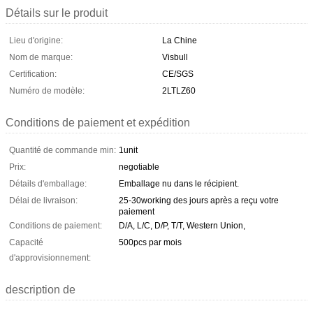
Détails sur le produit
Lieu d'origine:
La Chine
Nom de marque:
Visbull
Certification:
CE/SGS
Numéro de modèle:
2LTLZ60
Conditions de paiement et expédition
Quantité de commande min:
1unit
Prix:
negotiable
Détails d'emballage:
Emballage nu dans le récipient.
Délai de livraison:
25-30working des jours après a reçu votre
paiement
Conditions de paiement:
D/A, L/C, D/P, T/T, Western Union,
Capacité
500pcs par mois
d'approvisionnement:
description de